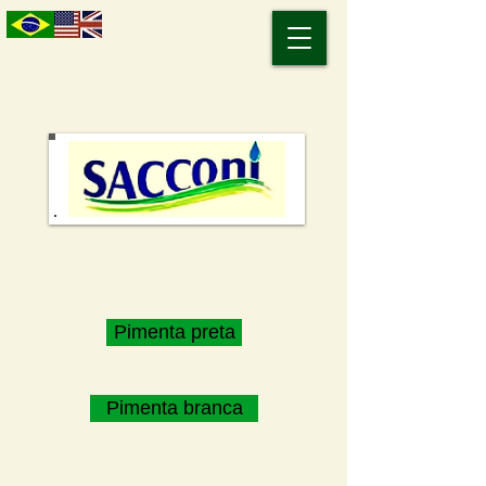
Pimenta preta
Pimenta branca