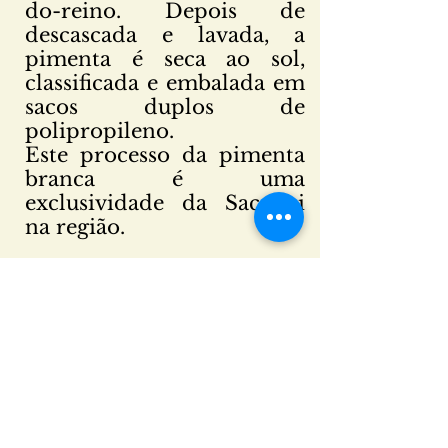
do-reino. Depois de
descascada e lavada, a
pimenta é seca ao sol,
classificada e embalada em
sacos duplos de
polipropileno.
Este processo da pimenta
branca é uma
exclusividade da Sacconi
na região.
Utilização
A pimenta branca tem a
mesma utilização da
pimenta preta, sendo
equivalente em sabor e
gramatura, porem tem um
aspecto mais refinado.